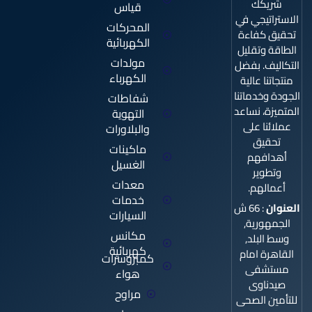
شريكك
قياس
k
a
m
-
الاستراتيجي في
f
المحركات
تحقيق كفاءة
الكهربائية
الطاقة وتقليل
مولدات
التكاليف. بفضل
الكهرباء
منتجاتنا عالية
الجودة وخدماتنا
شفاطات
المتميزة، نساعد
التهوية
عملائنا على
والبلاورات
تحقيق
ماكينات
أهدافهم
الغسيل
وتطوير
معدات
أعمالهم.
خدمات
العنوان
: 66 ش
السيارات
الجمهورية,
مكانس
وسط البلد,
كهربائية
القاهرة امام
كمبروسرات
مستشفى
هواء
صيدناوى
مراوح
للتأمين الصحى