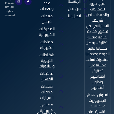
الرئيسية
عدد
n
a
مجرد مورد
Eureka
s
c
من نحن
ومعدات
DM. All
t
e
للمحركات
a
b
rights
والمعدات. نحن
g
o
اتصل بنا
معدات
reserved
r
o
شريكك
قياس
k
a
m
-
الاستراتيجي في
f
المحركات
تحقيق كفاءة
الكهربائية
الطاقة وتقليل
مولدات
التكاليف. بفضل
الكهرباء
منتجاتنا عالية
الجودة وخدماتنا
شفاطات
المتميزة، نساعد
التهوية
عملائنا على
والبلاورات
تحقيق
ماكينات
أهدافهم
الغسيل
وتطوير
معدات
أعمالهم.
خدمات
العنوان
: 66 ش
السيارات
الجمهورية,
مكانس
وسط البلد,
كهربائية
القاهرة امام
كمبروسرات