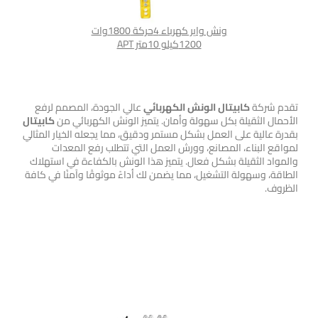
ونش واير كهرباء 4حركة 1800وات
ونش كهرباء
1200كيلو 10متر APT
الونش الكهربائي
تقدم شركة
كابيتال
الونش الكهربائي
عالي الجودة، المصمم لرفع
الأحمال الثقيلة بكل سهولة وأمان. يتميز الونش الكهربائي من
كابيتال
بقدرة عالية على العمل بشكل مستمر ودقيق، مما يجعله الخيار المثالي
لمواقع البناء، المصانع، وورش العمل التي تتطلب رفع المعدات
والمواد الثقيلة بشكل فعال. يتميز هذا الونش بالكفاءة في استهلاك
الطاقة، وسهولة التشغيل، مما يضمن لك أداءً موثوقًا وآمنًا في كافة
الظروف.