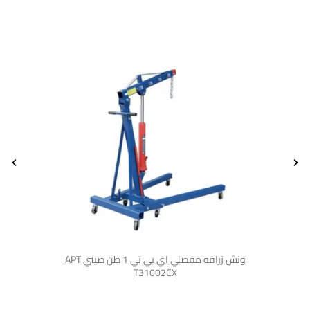
 بحامل موتور
ونش زرافه مفصلي اي بي تي 1 طن صيني APT
T31002CX
ونش الزرافة