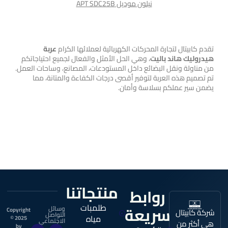
نيلون موديل APT SDC25B
عربة هيدروليك هاند باليت
تقدم كابيتال لتجارة المحركات الكهربائية لعملائها الكرام
عربة
هيدروليك هاند باليت
، وهي الحل الأمثل والفعال لجميع احتياجاتكم
من مناولة ونقل البضائع داخل المستودعات، المصانع، وساحات العمل.
تم تصميم هذه العربة لتوفير أقصى درجات الكفاءة والمتانة، مما
يضمن سير عملكم بسلاسة وأمان.
منتجاتنا
روابط
طلمبات
سريعة
وسائل
Copyright
شركة كابيتال
التواصل
مياه
© 2025
الاجتماعي
هي أكثر من
I
F
by