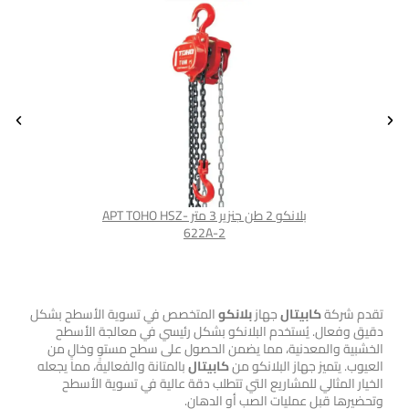
بلانكو 2 طن جنزير 3 متر APT TOHO HSZ-
بلانكو جنزير 1 طن 3 متر هـ.د اي بي تي
622A-2
بلانكو
تقدم شركة
كابيتال
جهاز
بلانكو
المتخصص في تسوية الأسطح بشكل
دقيق وفعال. يُستخدم البلانكو بشكل رئيسي في معالجة الأسطح
الخشبية والمعدنية، مما يضمن الحصول على سطح مستوٍ وخالٍ من
العيوب. يتميز جهاز البلانكو من
كابيتال
بالمتانة والفعالية، مما يجعله
الخيار المثالي للمشاريع التي تتطلب دقة عالية في تسوية الأسطح
وتحضيرها قبل عمليات الصب أو الدهان.