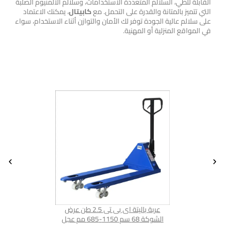
القابلة للطي، السلالم المتعددة الاستخدامات، وسلالم الألمنيوم الصلبة
التي تتميز بالمتانة والقدرة على التحمل. مع
كابيتال
، يمكنك الاعتماد
على سلالم عالية الجودة توفر لك الأمان والتوازن أثناء الاستخدام، سواء
في المواقع المنزلية أو المهنية.
 بى تى عرض الشوكه
عربة باليتة اى بى تى 2.5 طن عرض
54 مم عجل نيلون موديل
الشوكة 68 سم 1150-685 مم عجل