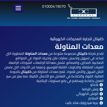
خطي
01000419070
لى
لمحتوى
كابيتال
لتجارة المحركات الكهربائية
معدات المناولة
تقدم شركة
كابيتال
مجموعة متنوعة من
معدات المناولة
المتطورة التي
تساعد في تسهيل وتحسين عمليات نقل وتحريك المواد في المواقع
الصناعية، المخازن، والمصانع. تشمل معداتنا الرافعات، الشوكات الرافعة،
العربات المتنقلة، والحاويات القابلة للتوسيع، وغيرها من الأدوات التي تضمن
النقل السهل والآمن للمواد. تتميز معدات المناولة من
كابيتال
بالجودة
العالية، القوة، والكفاءة في التعامل مع الأحمال الثقيلة، مما يعزز من سير
العمل بكفاءة ويساهم في رفع مستويات الإنتاجية.
بلانكو
ونش الزرافة
الونش الكهربائي
السلالم
عربة هيدروليك هاند باليت