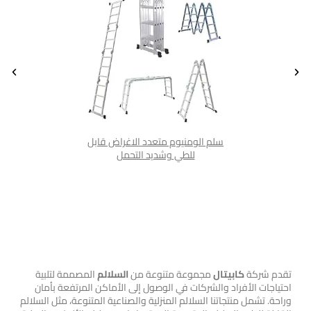
ي مستورد
عديل متعدد
سلم الومنيوم متعدد الاغراض قابل
س
الجهات ( درجات سلم من الجانبين ) (YT-
للطي وشديد التحمل
السلالم
تقدم شركة
كابيتال
مجموعة متنوعة من
السلالم
المصممة لتلبية
احتياجات الأفراد والشركات في الوصول إلى الأماكن المرتفعة بأمان
وراحة. تشمل منتجاتنا السلالم المنزلية والصناعية المتنوعة، مثل السلالم