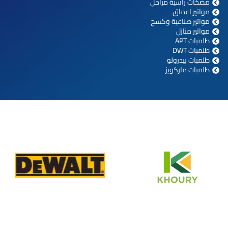
مضخات راسية مراحل
مواتير اعماق
مواتير صناعية وكسح
مواتير منازل
طلمبات APT
طلمبات DWT
طلمبات بيدرولو
طلمبات ماركويز