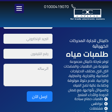
خطي
01000419070
لى
لمحتوى
كابيتال
لتجارة المحركات
الكهربائية
طلمبات مياه
توفر شركة كابيتال مجموعة
متنوعة من الطلمبات والمضخات
التي تلبي مختلف الاحتياجات
الصناعية، والتجارية، والمنزلية،
والزراعية. نقدم حلولاً موثوقة
وكفاءة عالية لضخ المياه
والسوائل بأنواعها، مع ضمان
الجودة والأداء المتميز
ارسل الآن
طلمبات حمام سباحة
غواطس
مشتملات